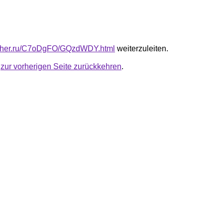
luther.ru/C7oDgFO/GQzdWDY.html
weiterzuleiten.
u
zur vorherigen Seite zurückkehren
.