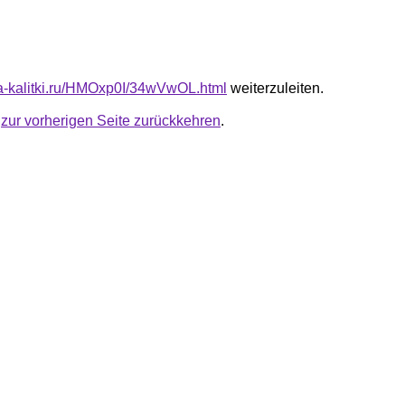
ota-kalitki.ru/HMOxp0I/34wVwOL.html
weiterzuleiten.
u
zur vorherigen Seite zurückkehren
.