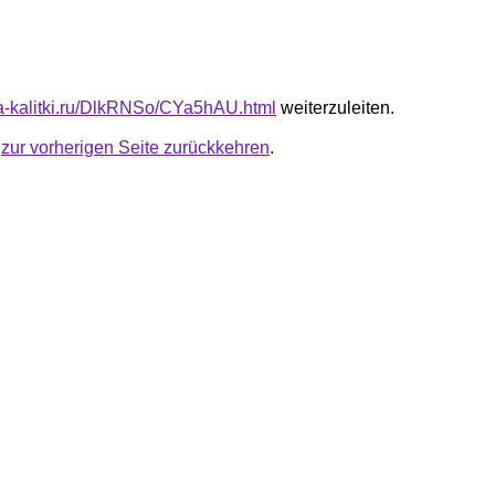
ota-kalitki.ru/DlkRNSo/CYa5hAU.html
weiterzuleiten.
u
zur vorherigen Seite zurückkehren
.