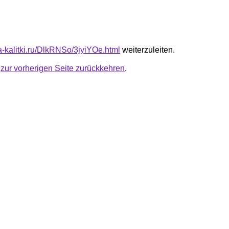
ta-kalitki.ru/DlkRNSo/3jyiYOe.html
weiterzuleiten.
u
zur vorherigen Seite zurückkehren
.