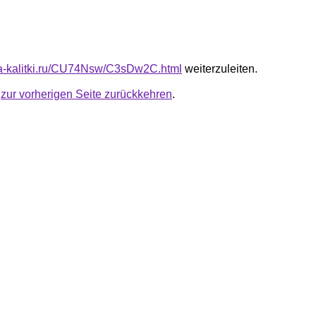
ota-kalitki.ru/CU74Nsw/C3sDw2C.html
weiterzuleiten.
u
zur vorherigen Seite zurückkehren
.