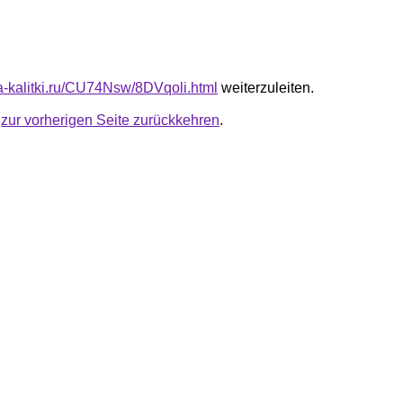
ta-kalitki.ru/CU74Nsw/8DVqoli.html
weiterzuleiten.
u
zur vorherigen Seite zurückkehren
.