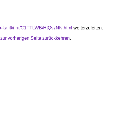
ota-kalitki.ru/C1TTLWB/HtQszNN.html
weiterzuleiten.
u
zur vorherigen Seite zurückkehren
.