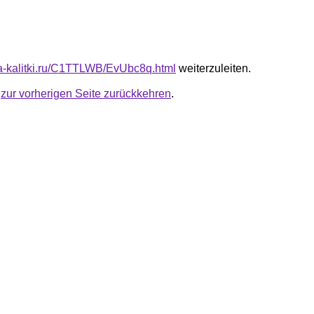
ota-kalitki.ru/C1TTLWB/EvUbc8q.html
weiterzuleiten.
u
zur vorherigen Seite zurückkehren
.