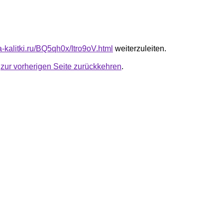
ta-kalitki.ru/BQ5qh0x/Itro9oV.html
weiterzuleiten.
u
zur vorherigen Seite zurückkehren
.