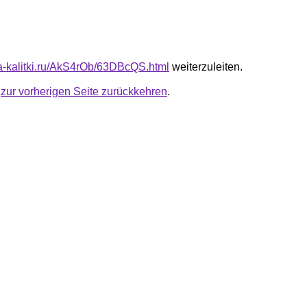
ota-kalitki.ru/AkS4rOb/63DBcQS.html
weiterzuleiten.
u
zur vorherigen Seite zurückkehren
.