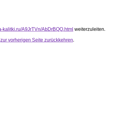
ota-kalitki.ru/A9JrTVn/AbDrBQQ.html
weiterzuleiten.
u
zur vorherigen Seite zurückkehren
.