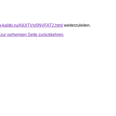
ta-kalitki.ru/A9JrTVn/0NVFAT2.html
weiterzuleiten.
u
zur vorherigen Seite zurückkehren
.