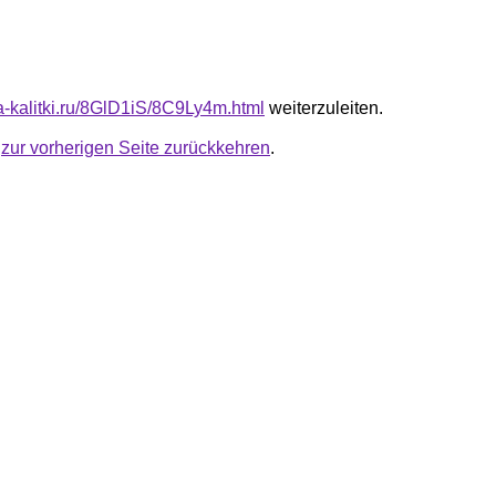
ta-kalitki.ru/8GlD1iS/8C9Ly4m.html
weiterzuleiten.
u
zur vorherigen Seite zurückkehren
.