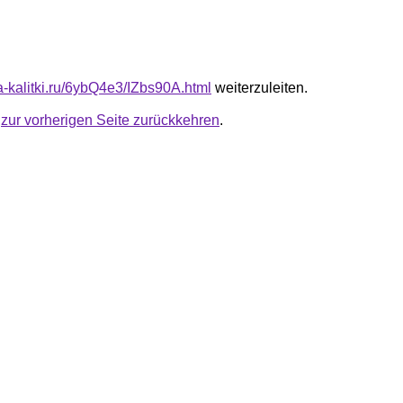
ta-kalitki.ru/6ybQ4e3/IZbs90A.html
weiterzuleiten.
u
zur vorherigen Seite zurückkehren
.