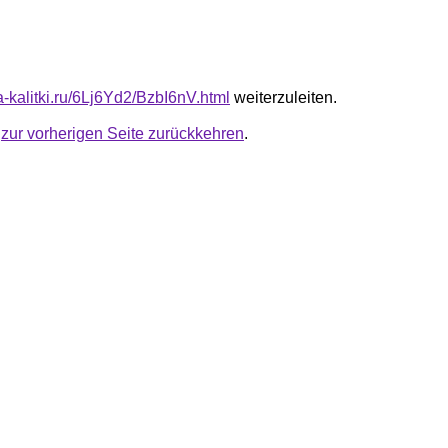
ta-kalitki.ru/6Lj6Yd2/BzbI6nV.html
weiterzuleiten.
u
zur vorherigen Seite zurückkehren
.