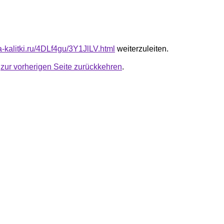
ta-kalitki.ru/4DLf4gu/3Y1JlLV.html
weiterzuleiten.
u
zur vorherigen Seite zurückkehren
.