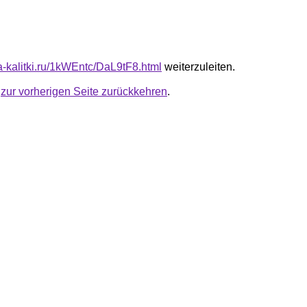
ta-kalitki.ru/1kWEntc/DaL9tF8.html
weiterzuleiten.
u
zur vorherigen Seite zurückkehren
.