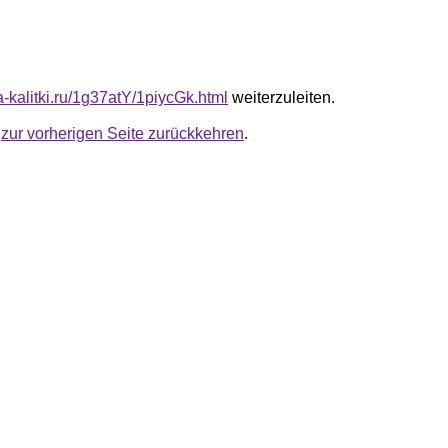
ta-kalitki.ru/1g37atY/1piycGk.html
weiterzuleiten.
u
zur vorherigen Seite zurückkehren
.