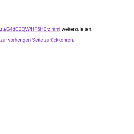
fb.ru/G4dC2QW/HF6H0rz.html
weiterzuleiten.
u
zur vorherigen Seite zurückkehren
.