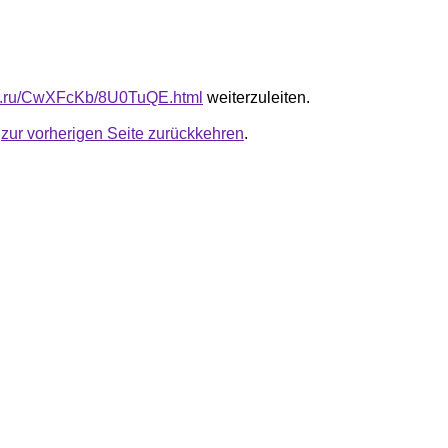
fb.ru/CwXFcKb/8U0TuQE.html
weiterzuleiten.
u
zur vorherigen Seite zurückkehren
.