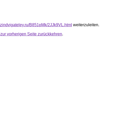
azindvigateley.ru/B851pMk/2JJk9VL.html
weiterzuleiten.
u
zur vorherigen Seite zurückkehren
.