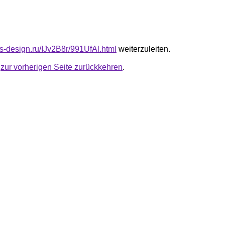
us-design.ru/IJv2B8r/991UfAl.html
weiterzuleiten.
u
zur vorherigen Seite zurückkehren
.