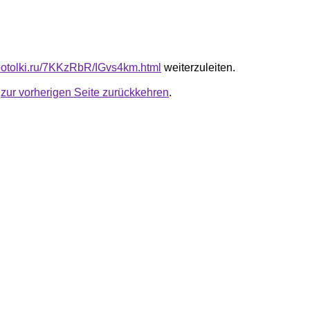
e-potolki.ru/7KKzRbR/IGvs4km.html
weiterzuleiten.
u
zur vorherigen Seite zurückkehren
.